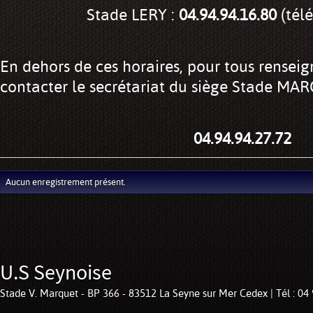
Stade LERY :
04.94.94.16.80
(télé
En dehors de ces horaires, pour tous rense
contacter le secrétariat du siège Stade MA
04.94.94.27.72
Aucun enregistrement présent.
U.S Seynoise
Stade V. Marquet - BP 366 - 83512 La Seyne sur Mer Cedex | Tél : 04 