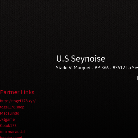
U.S Seynoise
Stade V. Marquet - BP 366 - 83512 La Sey
Partner Links
https://togel178.xyz/
togel178.shop
Macauindo
Jktgame
Colok178
toto macau 4d
bandar togel