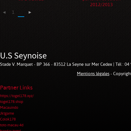
2012/2013
◄
1
2
►
U.S Seynoise
Stade V. Marquet - BP 366 - 83512 La Seyne sur Mer Cedex | Tél : 04 
Mentions légales
- Copyrigh
Partner Links
https://togel178.xyz/
togel178.shop
Macauindo
Jktgame
Colok178
toto macau 4d
bandar togel