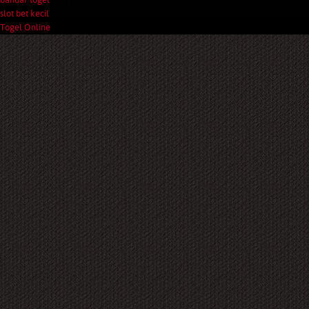
slot bet kecil
Togel Online