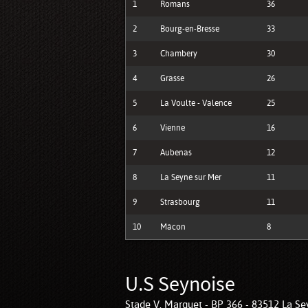
1
Romans
36
2
Bourg-en-Bresse
33
3
Chambery
30
4
Grasse
26
5
La Voulte - Valence
25
6
Vienne
16
7
Aubenas
12
8
La Seyne sur Mer
11
9
Strasbourg
11
10
Mâcon
8
U.S Seynoise
Stade V. Marquet - BP 366 - 83512 La Sey