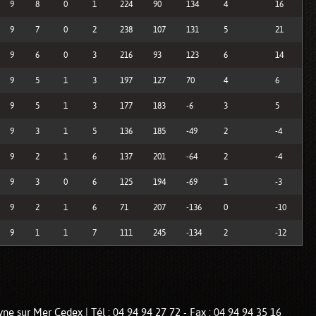
9
8
0
1
224
90
134
4
16
9
7
0
2
238
107
131
5
21
9
6
0
3
216
93
123
6
14
9
5
1
3
197
127
70
4
6
9
5
1
3
177
183
-6
3
5
9
3
1
5
136
185
-49
2
-4
9
2
1
6
137
201
-64
2
-4
9
3
0
6
125
194
-69
1
-3
9
2
1
6
71
207
-136
0
-10
9
1
1
7
111
245
-134
2
-12
ne sur Mer Cedex | Tél : 04 94 94 27 72 - Fax : 04 94 94 35 16