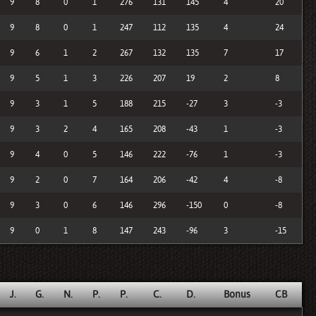
9
8
0
1
276
131
145
4
20
9
8
0
1
247
112
135
4
24
9
6
1
2
267
132
135
7
17
9
5
1
3
226
207
19
2
8
9
3
1
5
188
215
-27
3
-3
9
3
2
4
165
208
-43
1
-3
9
4
0
5
146
222
-76
1
-3
9
2
0
7
164
206
-42
4
-8
9
3
0
6
146
296
-150
0
-8
9
0
1
8
147
243
-96
3
-15
J.
G.
N.
P.
P.
C.
D.
Bonus
CB