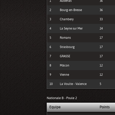
1
Aubenas
36
2
Bourg-en-Bresse
36
3
Chambery
33
4
La Seyne sur Mer
24
5
Romans
17
6
Strasbourg
17
7
GRASSE
17
8
Mâcon
12
9
Vienne
12
10
La Voulte - Valence
5
Nationale B - Poule 2
Equipe
Points