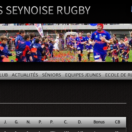
LUB
ACTUALITÉS
SÉNIORS
EQUIPES JEUNES
ECOLE DE R
J.
G.
N.
P.
P.
C.
D.
Bonus
CB