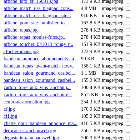
affiche_loto_er_150313.jpg
173.9 KB
image/jpeg
affiche_match_uss_blagnac_cons...
4.8 MB
image/jpeg
affiche_match_uss_blagnac_site...
910 KB
image/jpeg
affiche_pour_site_publisher_to...
163.8 KB
image/jpeg
affiche_repas.jpg
278.4 KB
image/jpeg
affiche_repas_moules-frites.jp...
278.4 KB
image/jpeg
affiche_toucher_041013_rouge_r...
161.9 KB
image/jpeg
afficheromans.jpg
122.9 KB
image/jpeg
bandeau_annonce_abonnements_jp...
99 KB
image/jpeg
bandeau_repas_avant-match_nouv...
158.1 KB
image/jpeg
bandeau_salon_gourmand_casibel...
1.1 MB
image/jpeg
bandeau_salon_gourmand_casibel...
155.2 KB
image/jpeg
carton_foire_aux_vins_auchan.j...
300.4 KB
image/jpeg
carton_foire_aux_vins_auchanre...
85.5 KB
image/jpeg
centre-de-formation.jpg
254.3 KB
image/jpeg
cf.jpg
170.9 KB
image/jpeg
cf1.jpg
105.2 KB
image/jpeg
charte_pour_bandeau_annonce_ma...
416.5 KB
image/jpeg
dedicace-2-auchanweb.jpg
256.1 KB
image/jpeg
degustation-auchan-web.jpg
700.9 KB
image/jpeg