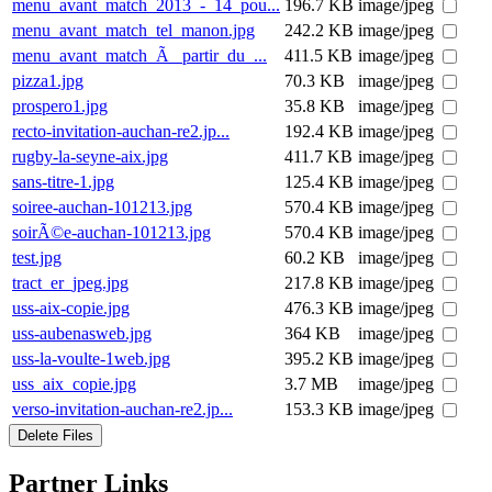
menu_avant_match_2013_-_14_pou...
196.7 KB
image/jpeg
menu_avant_match_tel_manon.jpg
242.2 KB
image/jpeg
menu_avant_match_Ã _partir_du_...
411.5 KB
image/jpeg
pizza1.jpg
70.3 KB
image/jpeg
prospero1.jpg
35.8 KB
image/jpeg
recto-invitation-auchan-re2.jp...
192.4 KB
image/jpeg
rugby-la-seyne-aix.jpg
411.7 KB
image/jpeg
sans-titre-1.jpg
125.4 KB
image/jpeg
soiree-auchan-101213.jpg
570.4 KB
image/jpeg
soirÃ©e-auchan-101213.jpg
570.4 KB
image/jpeg
test.jpg
60.2 KB
image/jpeg
tract_er_jpeg.jpg
217.8 KB
image/jpeg
uss-aix-copie.jpg
476.3 KB
image/jpeg
uss-aubenasweb.jpg
364 KB
image/jpeg
uss-la-voulte-1web.jpg
395.2 KB
image/jpeg
uss_aix_copie.jpg
3.7 MB
image/jpeg
verso-invitation-auchan-re2.jp...
153.3 KB
image/jpeg
Delete Files
Partner Links