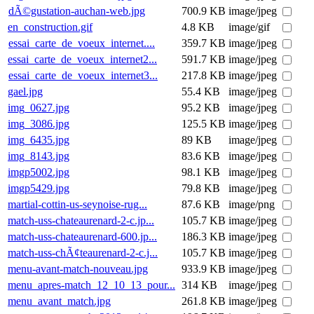
dÃ©gustation-auchan-web.jpg
700.9 KB
image/jpeg
en_construction.gif
4.8 KB
image/gif
essai_carte_de_voeux_internet....
359.7 KB
image/jpeg
essai_carte_de_voeux_internet2...
591.7 KB
image/jpeg
essai_carte_de_voeux_internet3...
217.8 KB
image/jpeg
gael.jpg
55.4 KB
image/jpeg
img_0627.jpg
95.2 KB
image/jpeg
img_3086.jpg
125.5 KB
image/jpeg
img_6435.jpg
89 KB
image/jpeg
img_8143.jpg
83.6 KB
image/jpeg
imgp5002.jpg
98.1 KB
image/jpeg
imgp5429.jpg
79.8 KB
image/jpeg
martial-cottin-us-seynoise-rug...
87.6 KB
image/png
match-uss-chateaurenard-2-c.jp...
105.7 KB
image/jpeg
match-uss-chateaurenard-600.jp...
186.3 KB
image/jpeg
match-uss-chÃ¢teaurenard-2-c.j...
105.7 KB
image/jpeg
menu-avant-match-nouveau.jpg
933.9 KB
image/jpeg
menu_apres-match_12_10_13_pour...
314 KB
image/jpeg
menu_avant_match.jpg
261.8 KB
image/jpeg