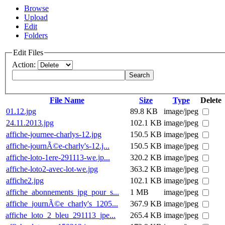
Browse
Upload
Edit
Folders
Edit Files
Action:
Search
File Name
Size
Type
Delete
01.12.jpg
89.8 KB
image/jpeg
24.11.2013.jpg
102.1 KB
image/jpeg
affiche-journee-charlys-12.jpg
150.5 KB
image/jpeg
affiche-journÃ©e-charly's-12.j...
150.5 KB
image/jpeg
affiche-loto-1ere-291113-we.jp...
320.2 KB
image/jpeg
affiche-loto2-avec-lot-we.jpg
363.2 KB
image/jpeg
affiche2.jpg
102.1 KB
image/jpeg
affiche_abonnements_jpg_pour_s...
1 MB
image/jpeg
affiche_journÃ©e_charly's_1205...
367.9 KB
image/jpeg
affiche_loto_2_bleu_291113_jpe...
265.4 KB
image/jpeg