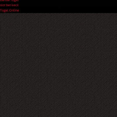
slot bet kecil
Togel Online