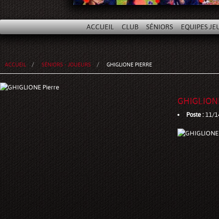
ACCUEIL
CLUB
SÉNIORS
EQUIPES JE
ACCUEIL
SÉNIORS - JOUEURS
GHIGLIONE PIERRE
GHIGLIONE
Poste :
11/1