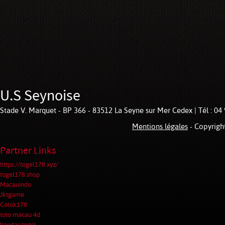
U.S Seynoise
Stade V. Marquet - BP 366 - 83512 La Seyne sur Mer Cedex | Tél : 04 
Mentions légales
- Copyrigh
Partner Links
https://togel178.xyz/
togel178.shop
Macauindo
Jktgame
Colok178
toto macau 4d
bandar togel